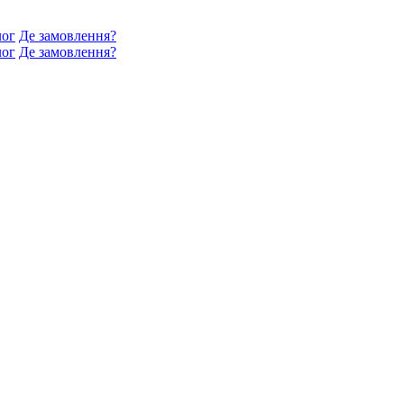
лог
Де замовлення?
лог
Де замовлення?