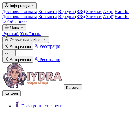
Інформація
Доставка і оплата
Контакти
Відгуки (878)
Знижки
Акції
Наш Б
Доставка і оплата
Контакти
Відгуки (878)
Знижки
Акції
Наш Б
Обране:
0
Мова
Русский
Українська
Особистий кабінет
Реєстрація
Авторизація
Реєстрація
Авторизація
Каталог
Каталог
Електронні сигарети