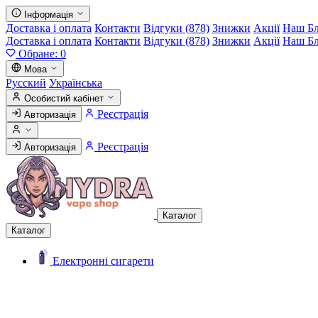
Інформація
Доставка і оплата
Контакти
Відгуки (878)
Знижки
Акції
Наш Б
Доставка і оплата
Контакти
Відгуки (878)
Знижки
Акції
Наш Б
Обране:
0
Мова
Русский
Українська
Особистий кабінет
Реєстрація
Авторизація
Реєстрація
Авторизація
Каталог
Каталог
Електронні сигарети