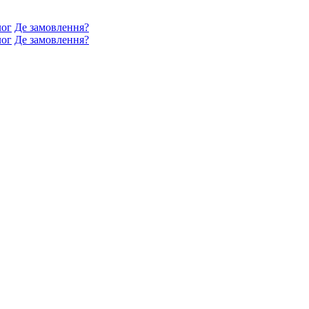
лог
Де замовлення?
лог
Де замовлення?