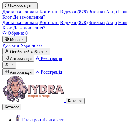
Інформація
Доставка і оплата
Контакти
Відгуки (878)
Знижки
Акції
Наш
Блог
Де замовлення?
Доставка і оплата
Контакти
Відгуки (878)
Знижки
Акції
Наш
Блог
Де замовлення?
Обране:
0
Мова
Русский
Українська
Особистий кабінет
Реєстрація
Авторизація
Реєстрація
Авторизація
Каталог
Каталог
Електронні сигарети