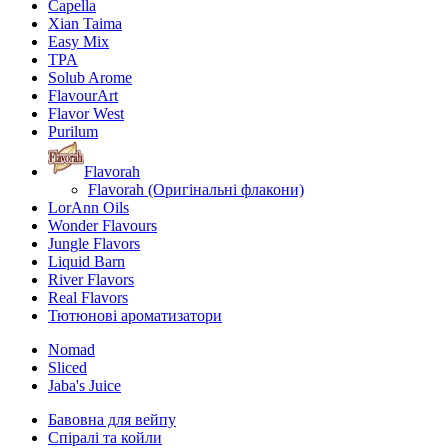
Capella
Xian Taima
Easy Mix
TPA
Solub Arome
FlavourArt
Flavor West
Purilum
Flavorah
Flavorah (Оригінальні флакони)
LorAnn Oils
Wonder Flavours
Jungle Flavors
Liquid Barn
River Flavors
Real Flavors
Тютюнові ароматизатори
Nomad
Sliced
Jaba's Juice
Бавовна для вейпу
Спіралі та койли