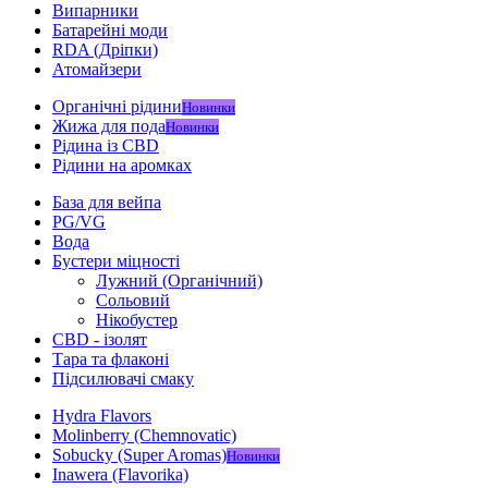
Випарники
Батарейні моди
RDA (Дріпки)
Атомайзери
Органічні рідини
Новинки
Жижа для пода
Новинки
Рідина із CBD
Рідини на аромках
База для вейпа
PG/VG
Вода
Бустери міцності
Лужний (Органічний)
Сольовий
Нікобустер
CBD - ізолят
Тара та флаконі
Підсилювачі смаку
Hydra Flavors
Molinberry (Chemnovatic)
Sobucky (Super Aromas)
Новинки
Inawera (Flavorika)