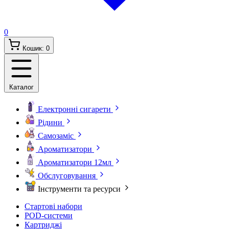
0
Кошик:
0
Каталог
Електронні сигарети
Рідини
Самозаміс
Ароматизатори
Ароматизатори 12мл
Обслуговування
Інструменти та ресурси
Стартові набори
POD-системи
Картриджі