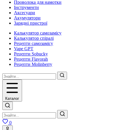
Проволока для намотки
Інструменти
Аксесуари
Акумулятори
Зарядні пристрої
Калькулятор самозамісу
Калькулятор спіралі
Рецепти самозамісу
Vape GPT
Рецепти Sobucky
Рецепти Flavorah
Рецепти Molinberry
Каталог
0