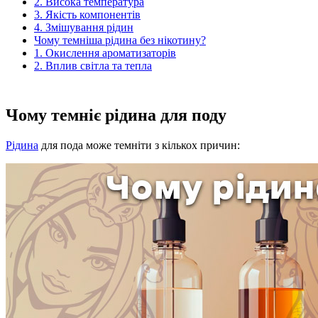
2. Висока температура
3. Якість компонентів
4. Змішування рідин
Чому темніша рідина без нікотину?
1. Окислення ароматизаторів
2. Вплив світла та тепла
Чому темніє рідина для поду
Рідина
для пода може темніти з кількох причин: