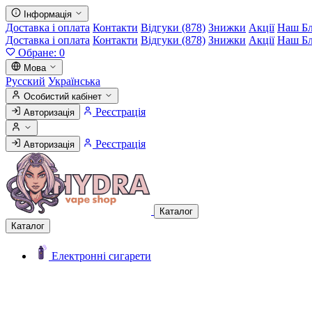
Інформація
Доставка і оплата
Контакти
Відгуки (878)
Знижки
Акції
Наш Б
Доставка і оплата
Контакти
Відгуки (878)
Знижки
Акції
Наш Б
Обране:
0
Мова
Русский
Українська
Особистий кабінет
Реєстрація
Авторизація
Реєстрація
Авторизація
Каталог
Каталог
Електронні сигарети