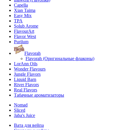
Capella
Xian Taima
Easy Mix
TPA
Solub Arome
FlavourArt
Flavor West
Purilum
Flavorah
Flavorah (Оригинальные флаконы)
LorAnn Oils
Wonder Flavours
Jungle Flavors
Liquid Barn
River Flavors
Real Flavors
Табачные ароматизаторы
Nomad
Sliced
Jaba's Juice
Вата для вейпа