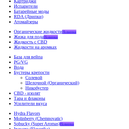
Картриджи
Испарители
Батарейные моды
RDA (Дрипки)
Атомайзеры
Органические жидкости
Новинки
Жижа для пода
Новинки
Жидкость с CBD
Жидкости на аромках
База для вейпа
PG/VG
Вода
Бустеры крепости
Солевой
Щелочной (Органический)
Никобустер
CBD - изолят
Тара и флаконы
Усилители вкуса
Hydra Flavors
Molinberry (Chemnovatic)
Sobucky (Super Aromas)
Новинки
Inawera (Flavorika)