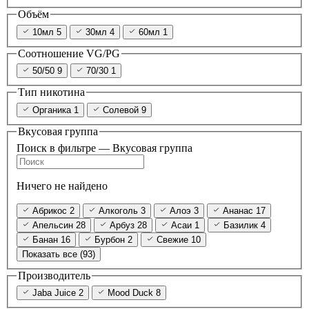
Объём
10мл
5
30мл
4
60мл
1
Соотношение VG/PG
50/50
9
70/30
1
Тип никотина
Органика
1
Солевой
9
Вкусовая группа
Поиск в фильтре — Вкусовая группа
Ничего не найдено
Абрикос
2
Алкоголь
3
Алоэ
3
Ананас
17
Апельсин
28
Арбуз
28
Асаи
1
Базилик
4
Банан
16
Бурбон
2
Свежие
10
Показать все (93)
Производитель
Jaba Juice
2
Mood Duck
8