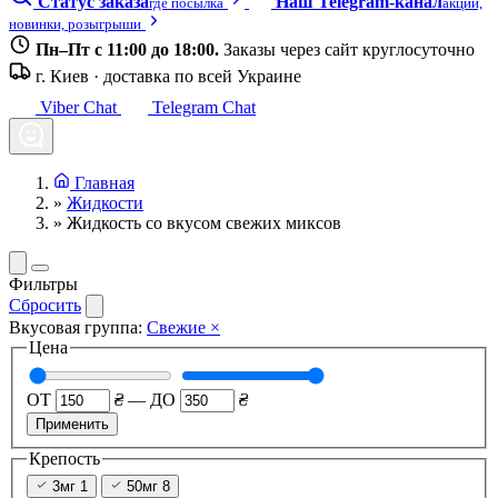
Статус заказа
Наш Telegram-канал
где посылка
акции,
новинки, розыгрыши
Пн–Пт с 11:00 до 18:00.
Заказы через сайт круглосуточно
г. Киев · доставка по всей Украине
Viber Chat
Telegram Chat
Главная
»
Жидкости
»
Жидкость со вкусом свежих миксов
Фильтры
Сбросить
Вкусовая группа:
Свежие
×
Цена
ОТ
₴
—
ДО
₴
Применить
Крепость
3мг
1
50мг
8